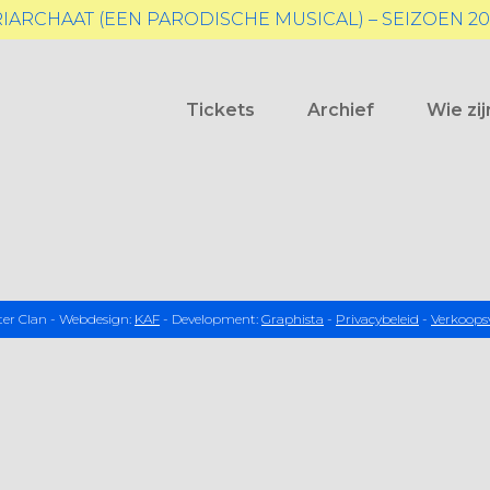
RIARCHAAT (EEN PARODISCHE MUSICAL)
– SEIZOEN 20
Tickets
Archief
Wie zij
er Clan - Webdesign:
KAF
- Development:
Graphista
-
Privacybeleid
-
Verkoops